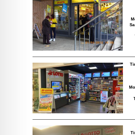
Mo
Sa
Ti
Mo
Ti