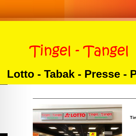
Lotto - Tabak - Presse - 
Ti